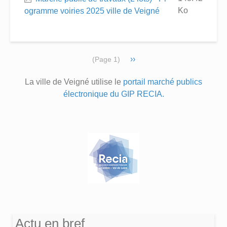
Ko
ogramme voiries 2025 ville de Veigné
Pagination
Page
››
(Page 1)
suivante
La ville de Veigné utilise le
portail marché publics
électronique du GIP RECIA.
Actu en bref