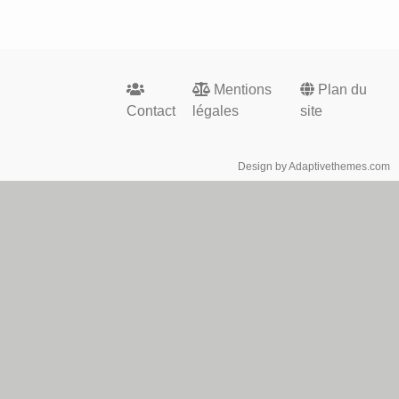
Footer
Mentions
Plan du
menu
Contact
légales
site
Design by Adaptivethemes.com