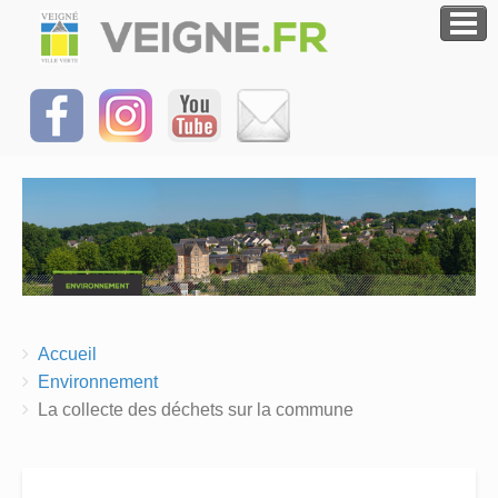
Breadcrumbs
You
Accueil
are
Environnement
here:
La collecte des déchets sur la commune