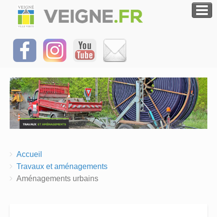
Breadcrumbs
You
Accueil
are
Travaux et aménagements
here:
Aménagements urbains