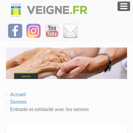
Breadcrumbs
You
Accueil
are
Seniors
here:
Entraide et solidarité avec les seniors